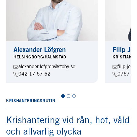
Alexander Löfgren
Filip Jo
HELSINGBORG/HALMSTAD
KRISTIANS
alexander.lofgren@stoby.se
filip.joh
042-17 67 62
0767-68
KRISHANTERINGSRUTIN
Krishantering vid rån, hot, våld
och allvarlig olycka