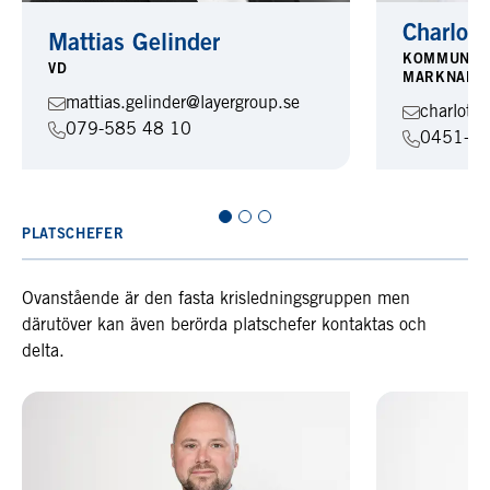
Charlott
Mattias Gelinder
KOMMUNIKA
VD
MARKNADSF
mattias.gelinder@layergroup.se
charlott
079-585 48 10
0451-38
PLATSCHEFER
Ovanstående är den fasta krisledningsgruppen men
därutöver kan även berörda platschefer kontaktas och
delta.