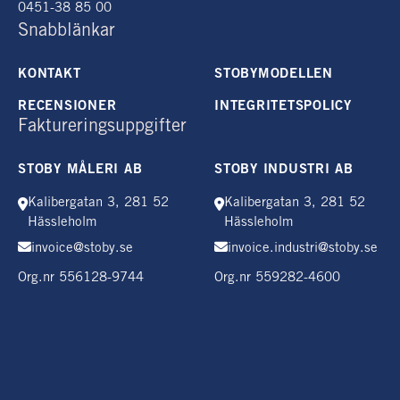
0451-38 85 00
Snabblänkar
KONTAKT
STOBYMODELLEN
RECENSIONER
INTEGRITETSPOLICY
Faktureringsuppgifter
STOBY MÅLERI AB
STOBY INDUSTRI AB
Kalibergatan 3, 281 52
Kalibergatan 3, 281 52
Hässleholm
Hässleholm
invoice@stoby.se
invoice.industri@stoby.se
Org.nr 556128-9744
Org.nr 559282-4600