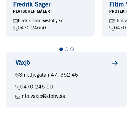
Fredrik Sager
Fitim Ve
PLATSCHEF MÅLERI
PROJEKTLE
fredrik.sager@stoby.se
fitim.ver
0470-24650
0470-2
Växjö
Smedjegatan 47, 352 46
0470-246 50
info.vaxjo@stoby.se