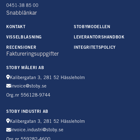
0451-38 85 00
Snabblänkar
KONTAKT
STOBYMODELLEN
VISSELBLÅSNING
LEVERANTÖRSHANDBOK
RECENSIONER
INTEGRITETSPOLICY
Faktureringsuppgifter
STOBY MÅLERI AB
Kalibergatan 3, 281 52 Hässleholm
invoice@stoby.se
Org.nr 556128-9744
STOBY INDUSTRI AB
Kalibergatan 3, 281 52 Hässleholm
invoice.industri@stoby.se
Org.nr 559282-4600