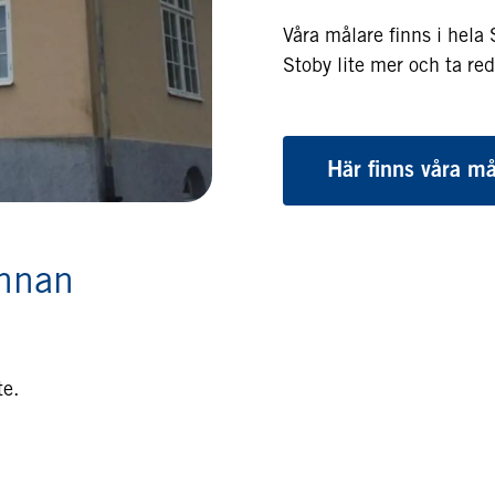
Våra målare finns i hel
Stoby lite mer och ta red
Här finns våra må
innan
te.