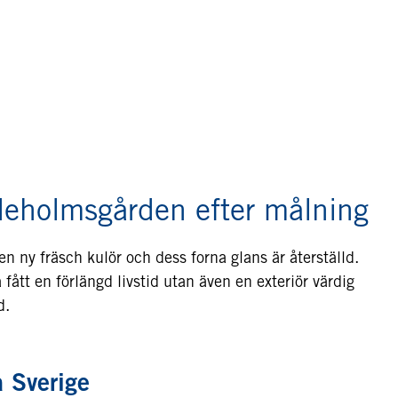
leholmsgården efter målning
n ny fräsch kulör och dess forna glans är återställd.
fått en förlängd livstid utan även en exteriör värdig
d.
a Sverige