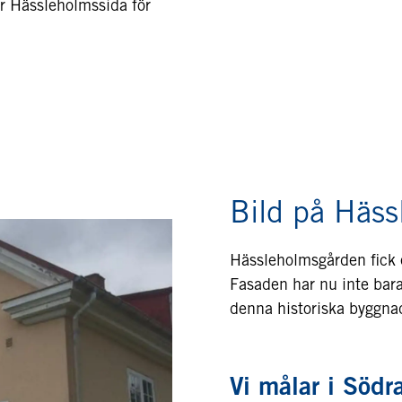
år Hässleholmssida för
Bild på Häss
Hässleholmsgården fick e
Fasaden har nu inte bara 
denna historiska byggna
Vi målar i Södr