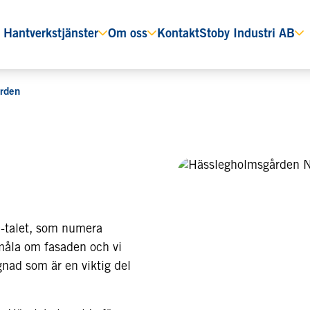
Hantverkstjänster
Om oss
Kontakt
Stoby Industri AB
rden
-talet, som numera
måla om fasaden och vi
ggnad som är en viktig del