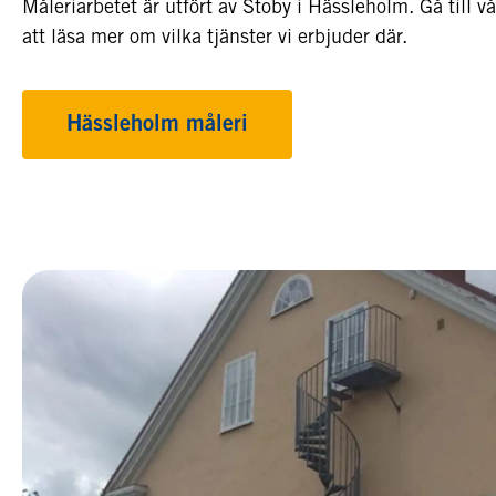
Måleriarbetet är utfört av Stoby i Hässleholm. Gå till v
att läsa mer om vilka tjänster vi erbjuder där.
Hässleholm måleri