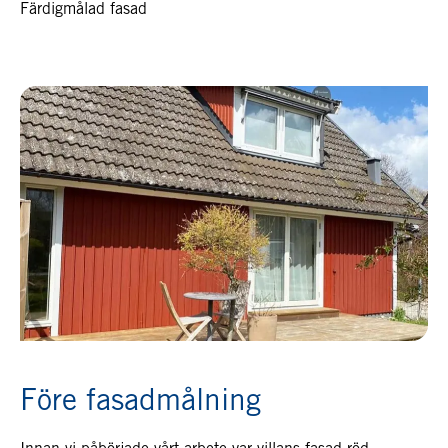
Färdigmålad fasad
Före fasadmålning